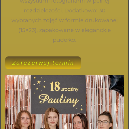
wszystkimi fotografiami w pełnej
rozdzielczości. Dodatkowo: 30
wybranych zdjęć w formie drukowanej
(15×23), zapakowane w eleganckie
pudełko.
Zarezerwuj termin